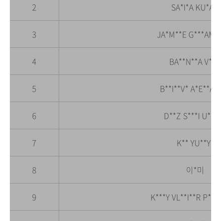
2
SA*I*A KU*A*I
3
JA*M**E G***AM 
4
BA**N**A V*R
5
B**I**V* A*E**AN
6
D**Z S***I U*S*
7
K** YU**Y*
8
이*미
9
K***Y VL**I**R P**