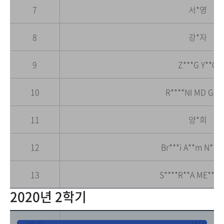
7
서*영
8
강*자
9
Z***G Y**G
10
R****NI MD G**
11
양*희
12
Br***i A**m N**h*
13
S****R**A ME***I
2020년 2학기