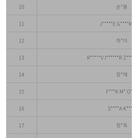
10
손*용
11
J*****E G****M J
12
하*이
13
R*****V I******R Z*****
14
장*재
15
F***K M* O**R
16
S****A K****I
17
정*옥