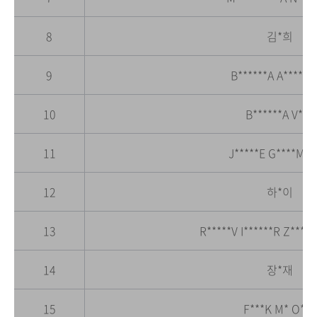
8
김*희
9
B******A A******
10
B******A V**A
11
J*****E G****M J
12
하*이
13
R*****V I******R Z*****
14
장*재
15
F***K M* O**R