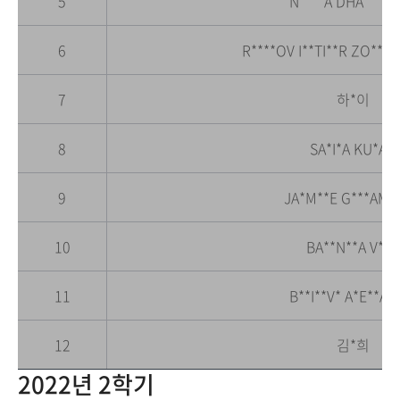
5
N****A DHA***W
6
R****OV I**TI**R ZO***
7
하*이
8
SA*I*A KU*A*I
9
JA*M**E G***AM 
10
BA**N**A V*R
11
B**I**V* A*E**AN
12
김*희
2022년 2학기