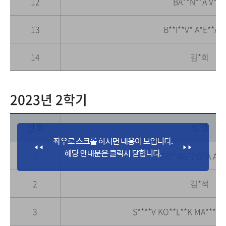
12
BA**N**A V*R
13
B**I**V* A*E**AN
14
김*희
2023년 2학기
번호
성명
1
ZH**AG*l*O*A A*
2
김*석
3
S****V KO**L**K MA****A