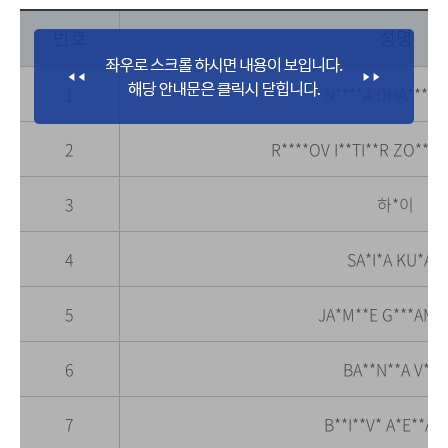
번호
성명
1
N****A DHA***W
2
R****OV I**TI**R ZO***
3
하*이
4
SA*I*A KU*A*I
5
JA*M**E G***AM 
6
BA**N**A V*R
7
B**I**V* A*E**AN