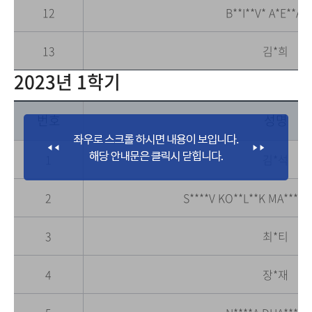
12
B**I**V* A*E**AN
13
김*희
2023년 1학기
번호
성명
1
김*석
2
S****V KO**L**K MA****A
3
최*티
4
장*재