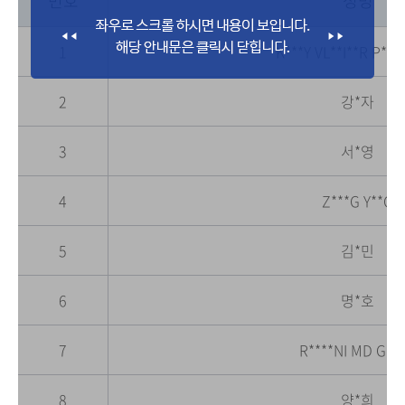
번호
성명
1
K***Y VL**I**R P**
2
강*자
3
서*영
4
Z***G Y**G
5
김*민
6
명*호
7
R****NI MD G**
8
양*희