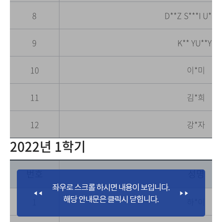
8
D**Z S***I U*S*
9
K** YU**Y*
10
이*미
11
김*희
12
강*자
2022년 1학기
번호
성명
1
하*이