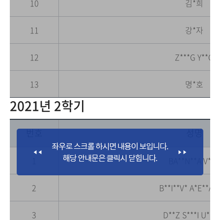
10
김*희
11
강*자
12
Z***G Y**G
13
명*호
2021년 2학기
번호
성명
1
BA**N**A V*R
2
B**I**V* A*E**AN
3
D**Z S***I U*S*