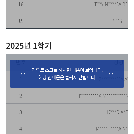
18
T**Y N*****A B****
19
오*수
2025년 1학기
번호
성명
1
Z*********A A***
2
I*********A M*********N L
3
K***R A**Y
4
M*********A N***