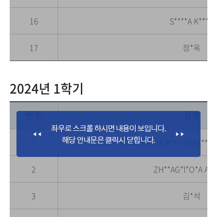
16
S****A K****I
17
정*옥
2024년 1학기
번호
성명
1
IB*O**IM*VA M*S**MAK**N L
2
ZH**AG*l*O*A A*
3
김*석