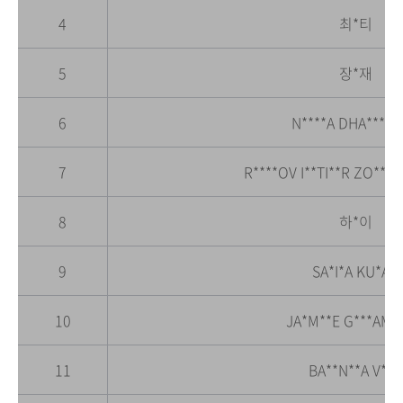
4
최*티
5
장*재
6
N****A DHA***W
7
R****OV I**TI**R ZO***
8
하*이
9
SA*I*A KU*A*I
10
JA*M**E G***AM 
11
BA**N**A V*R