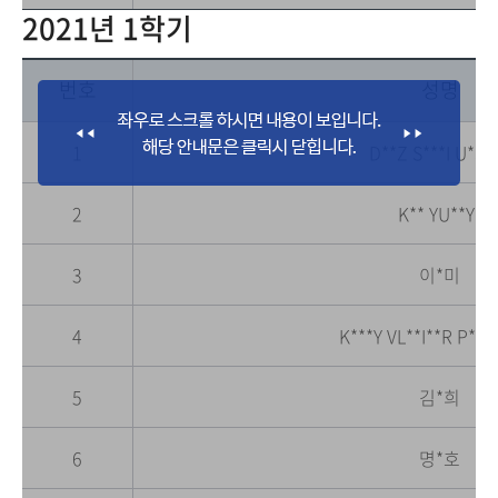
2021년 1학기
번호
성명
1
D**Z S***I U*S*
2
K** YU**Y*
3
이*미
4
K***Y VL**I**R P**
5
김*희
6
명*호