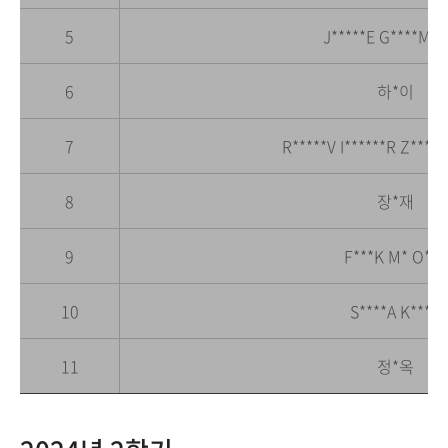
5
J*****E G****M J
6
하*이
7
R*****V I******R Z*****
8
장*재
9
F***K M* O**R
10
S****A K****I
11
정*옥