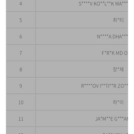
4
S****V KO**L**K MA****A
5
최*티
6
N****A DHA***W
7
F*R*K MD O**
8
장*재
9
R****OV I**TI**R ZO***
10
하*이
11
JA*M**E G***AM 