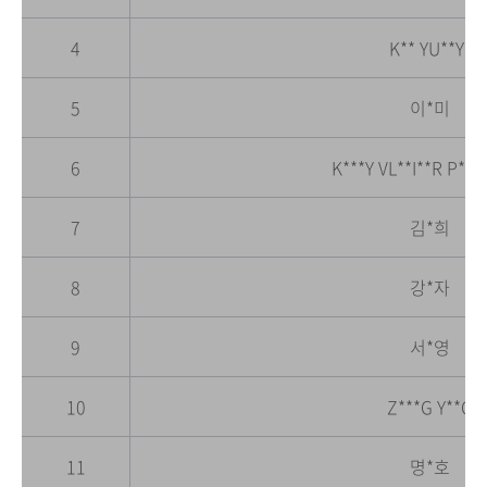
4
K** YU**Y*
5
이*미
6
K***Y VL**I**R P**
7
김*희
8
강*자
9
서*영
10
Z***G Y**G
11
명*호