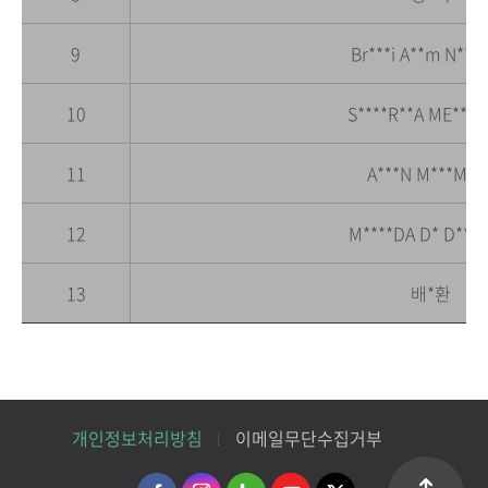
9
Br***i A**m N**h*
10
S****R**A ME***I
11
A***N M***M**
12
M****DA D* D**S 
13
배*환
개인정보처리방침
이메일무단수집거부