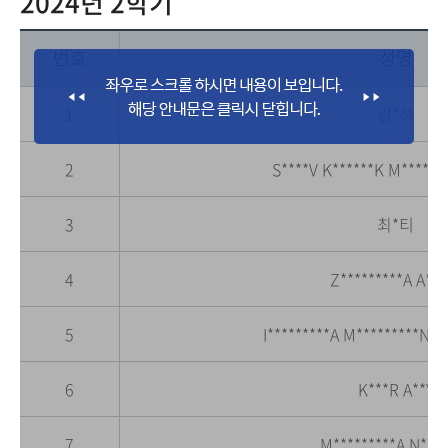
2024년 2학기
번호
성명
1
김*석
2
S****V K******K M*******
3
최*티
4
Z*********A A***
5
I*********A M*********N L
6
K***R A**Y
7
M*********A N***