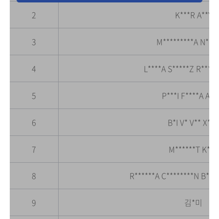
2
K***R A**Y
3
M*********A N***
4
L****A S*****Z R***E 
5
P***I F****A A***
6
B*I V* V** X**
7
M******T K**R
8
R******A C********N B****
9
김*미